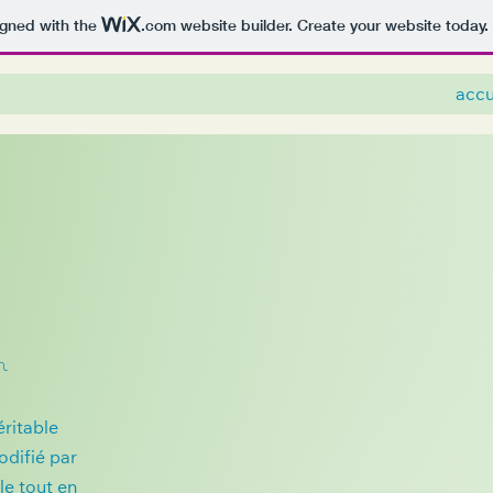
igned with the
.com
website builder. Create your website today.
accu
n
ritable
odifié par
e tout en