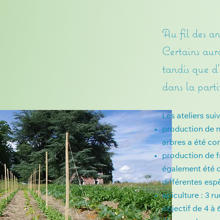
Au fil des an
Certains aur
tandis que d
dans la part
Les ateliers su
production de no
arbres a été c
production de f
également été di
différentes esp
apiculture : 3 r
objectif de 4 à 