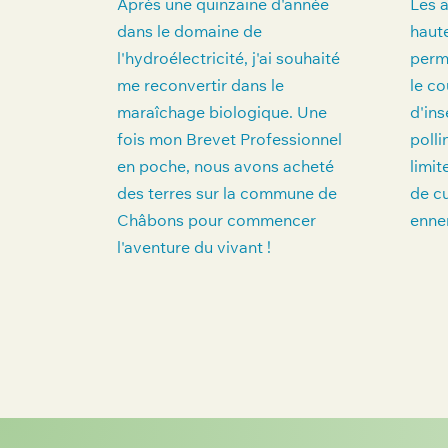
Après une quinzaine d'année
Les a
dans le domaine de
haute
l'hydroélectricité, j'ai souhaité
perme
me reconvertir dans le
le co
maraîchage biologique. Une
d'ins
fois mon Brevet Professionnel
polli
en poche, nous avons acheté
limit
des terres sur la commune de
de c
Châbons pour commencer
enne
l'aventure du vivant !