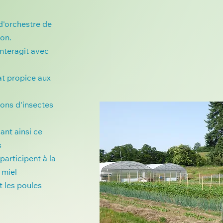
 d'orchestre de
ion.
interagit avec
at propice aux
ions d'insectes
ant ainsi ce
s
participent à la
 miel
t les poules