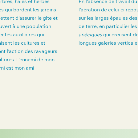
rbres, haies et herbes
En l'absence de travail du 
s qui bordent les jardins
l'aération de celui-ci repo
ttent d'assurer le gîte et
sur les larges épaules des
uvert à une population
de terre, en particulier les
ectes auxiliaires qui
anéciques
qui creusent d
nisent les cultures et
longues galeries verticale
ent l'action des ravageurs
ultures. L'ennemi de mon
mi est mon ami !