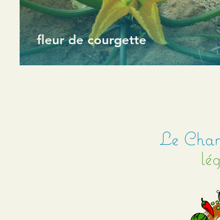
fleur de courgette
Le Cham
lé