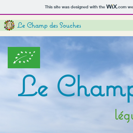
This site was designed with the
.com
web
Le Champ des Souches
Le Champ 
lég